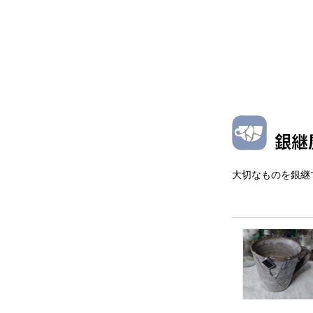
銀継
大切なものを銀継